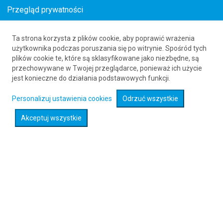
Przegląd prywatności
Ta strona korzysta z plików cookie, aby poprawić wrażenia
Loty z Lilabari (IXI) do Dinard (DNR)
użytkownika podczas poruszania się po witrynie. Spośród tych
plików cookie te, które są sklasyfikowane jako niezbędne, są
61 626 20 20
przechowywane w Twojej przeglądarce, ponieważ ich użycie
jest konieczne do działania podstawowych funkcji.
Rozwiń wyszukiwarkę
Personalizuj ustawienia cookies
Odrzuć wszystkie
Akceptuj wszystkie
Sprawdź promocje na loty :