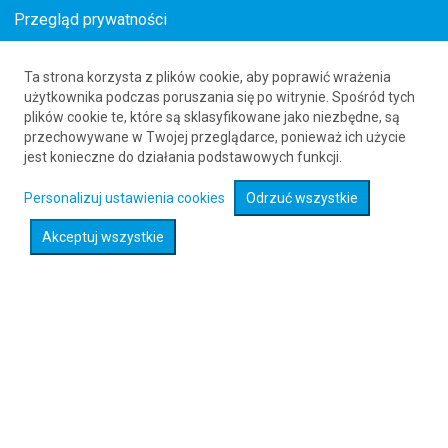
Przegląd prywatności
Ta strona korzysta z plików cookie, aby poprawić wrażenia
Loty z Mykonos (JMK) do Dinard (DNR)
użytkownika podczas poruszania się po witrynie. Spośród tych
plików cookie te, które są sklasyfikowane jako niezbędne, są
61 626 20 20
przechowywane w Twojej przeglądarce, ponieważ ich użycie
jest konieczne do działania podstawowych funkcji.
Rozwiń wyszukiwarkę
Personalizuj ustawienia cookies
Odrzuć wszystkie
Akceptuj wszystkie
Sprawdź promocje na loty :