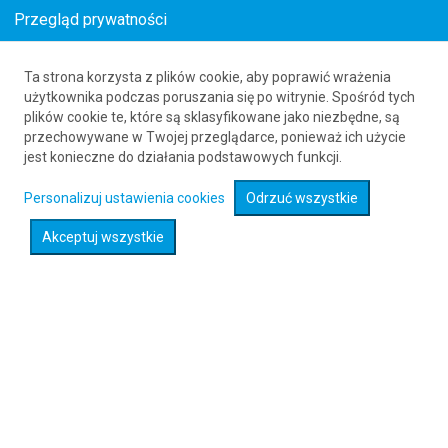
Przegląd prywatności
Ta strona korzysta z plików cookie, aby poprawić wrażenia
Loty z Krakowa (KRK) do Albuquerque (ABQ)
użytkownika podczas poruszania się po witrynie. Spośród tych
plików cookie te, które są sklasyfikowane jako niezbędne, są
61 626 20 20
przechowywane w Twojej przeglądarce, ponieważ ich użycie
jest konieczne do działania podstawowych funkcji.
Rozwiń wyszukiwarkę
Personalizuj ustawienia cookies
Odrzuć wszystkie
Akceptuj wszystkie
Sprawdź promocje na loty :