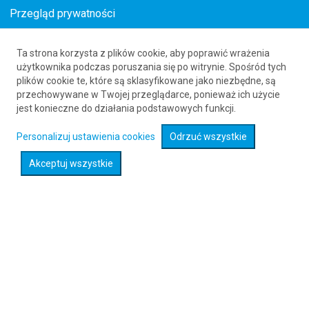
Przegląd prywatności
Ta strona korzysta z plików cookie, aby poprawić wrażenia
Loty z Krakowa (KRK) do Venetie (VEE)
użytkownika podczas poruszania się po witrynie. Spośród tych
plików cookie te, które są sklasyfikowane jako niezbędne, są
61 626 20 20
przechowywane w Twojej przeglądarce, ponieważ ich użycie
jest konieczne do działania podstawowych funkcji.
Rozwiń wyszukiwarkę
Personalizuj ustawienia cookies
Odrzuć wszystkie
Akceptuj wszystkie
Sprawdź promocje na loty :