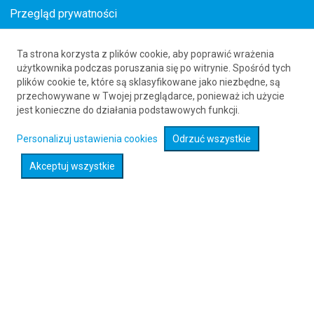
Przegląd prywatności
Ta strona korzysta z plików cookie, aby poprawić wrażenia
Loty z Katowic (KTW) do Aten (ATH)
użytkownika podczas poruszania się po witrynie. Spośród tych
plików cookie te, które są sklasyfikowane jako niezbędne, są
już od 339
PLN
przechowywane w Twojej przeglądarce, ponieważ ich użycie
jest konieczne do działania podstawowych funkcji.
Rozwiń wyszukiwarkę
Personalizuj ustawienia cookies
Odrzuć wszystkie
Akceptuj wszystkie
Sprawdź promocje na loty :