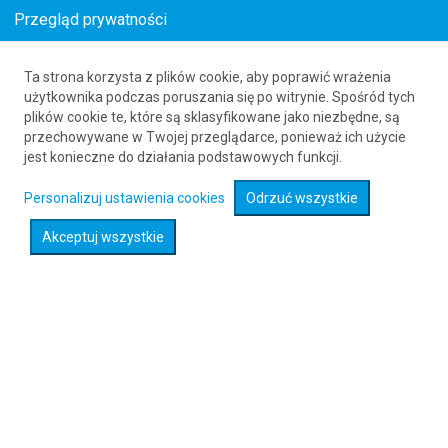
Przegląd prywatności
Ta strona korzysta z plików cookie, aby poprawić wrażenia
Loty z Łodzi (LCJ) do Quepos (XQP)
użytkownika podczas poruszania się po witrynie. Spośród tych
plików cookie te, które są sklasyfikowane jako niezbędne, są
61 626 20 20
przechowywane w Twojej przeglądarce, ponieważ ich użycie
jest konieczne do działania podstawowych funkcji.
Rozwiń wyszukiwarkę
Personalizuj ustawienia cookies
Odrzuć wszystkie
Akceptuj wszystkie
Sprawdź promocje na loty :