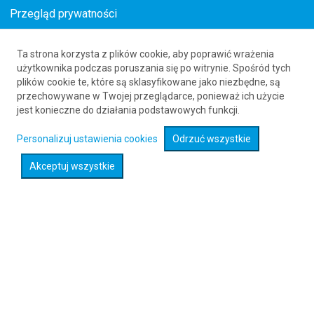
Przegląd prywatności
Ta strona korzysta z plików cookie, aby poprawić wrażenia
Loty z Londynu (LGW) do Bolonii (BLQ)
użytkownika podczas poruszania się po witrynie. Spośród tych
plików cookie te, które są sklasyfikowane jako niezbędne, są
61 626 20 20
przechowywane w Twojej przeglądarce, ponieważ ich użycie
jest konieczne do działania podstawowych funkcji.
Rozwiń wyszukiwarkę
Personalizuj ustawienia cookies
Odrzuć wszystkie
Akceptuj wszystkie
Sprawdź promocje na loty :