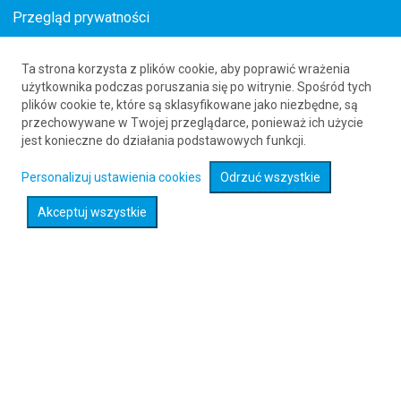
Przegląd prywatności
Ta strona korzysta z plików cookie, aby poprawić wrażenia
Loty z Lublin (LUZ) do Alghero (AHO)
użytkownika podczas poruszania się po witrynie. Spośród tych
plików cookie te, które są sklasyfikowane jako niezbędne, są
61 626 20 20
przechowywane w Twojej przeglądarce, ponieważ ich użycie
jest konieczne do działania podstawowych funkcji.
Rozwiń wyszukiwarkę
Personalizuj ustawienia cookies
Odrzuć wszystkie
Akceptuj wszystkie
Sprawdź promocje na loty :