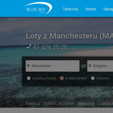
Tanie loty
Hotele
Ubezp
Loty z Manchesteru (MA
61 626 20 20
w jedną stronę
w obie strony
złożony
bluesky.pl
tanie loty
do Kanady
do Kingston
z Wielkiej 