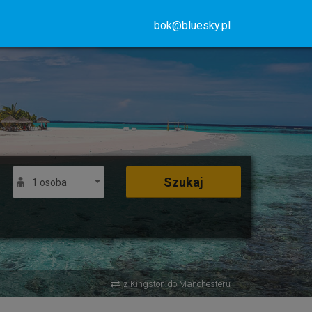
bok@bluesky.pl
Szukaj
1 osoba
z Kingston do Manchesteru