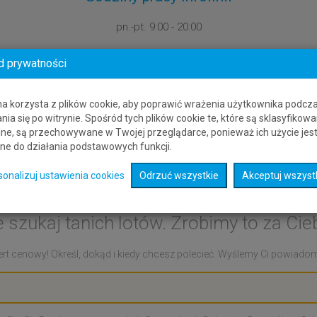
pn.-pt.
9:00 - 20:00
d prywatności
na korzysta z plików cookie, aby poprawić wrażenia użytkownika podcz
nia się po witrynie. Spośród tych plików cookie te, które są sklasyfikowa
ne, są przechowywane w Twojej przeglądarce, ponieważ ich użycie jes
ne do działania podstawowych funkcji.
t cenowy: Manchester - K
sonalizuj ustawienia cookies
Odrzuć wszystkie
Akceptuj wszyst
e szukaj tanich lotów. Zrobimy to za Cieb
rt cenowy! Określ, dokąd i kiedy chcesz polecieć. Wyślemy Ci powiadomie