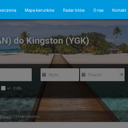
ieczenia
Mapa kierunków
Radar lotów
O nas
Kontakt
N) do Kingston (YGK)
Wylot
Powrót
+/-
3
dni
Brytanii
z Manchesteru