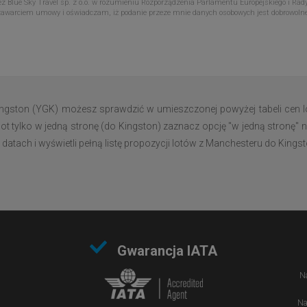
Blue Sky Travel sp. z o.o. w rozumieniu Rozporządzenia Parlamentu Europejskiego i Rady
zawarciem umowy i oświadczam, iż podanie przeze mnie danych osobowych jest dobrowoln
ngston (YGK) możesz sprawdzić w umieszczonej powyżej tabeli cen l
ot tylko w jedną stronę (do Kingston) zaznacz opcję "w jedną stronę" n
tach i wyświetli pełną listę propozycji lotów z Manchesteru do Kingst
Gwarancja IATA
Na
Na