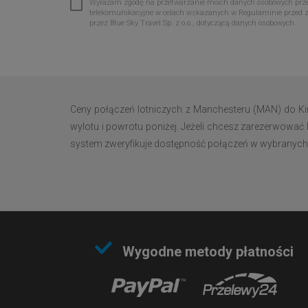
Wyrażam zgodę na przetwarzanie moich danych osobowych przez 
telekomunikacyjne w celach wskazanych w Regulaminie przed 
przez Blue Sky Travel Sp. z o.o., dotyczącą danych osobowych.
Ceny połączeń lotniczych z Manchesteru (MAN) do Ki
wylotu i powrotu poniżej. Jeżeli chcesz zarezerwować l
system zweryfikuje dostępność połączeń w wybranych da
Wygodne metody płatności