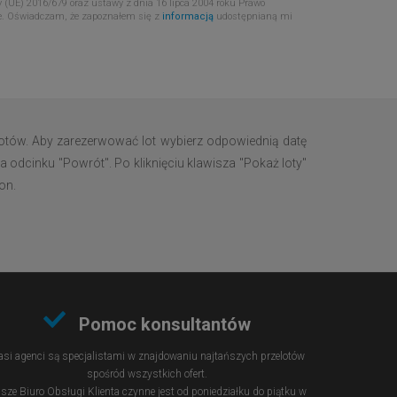
 (UE) 2016/679 oraz ustawy z dnia 16 lipca 2004 roku Prawo
e. Oświadczam, że zapoznałem się z
informacją
udostępnianą mi
otów. Aby zarezerwować lot wybierz odpowiednią datę
a odcinku "Powrót". Po kliknięciu klawisza "Pokaż loty"
on.
Pomoc konsultantów
si agenci są specjalistami w znajdowaniu najtańszych przelotów
spośród wszystkich ofert.
sze Biuro Obsługi Klienta czynne jest od poniedziałku do piątku w