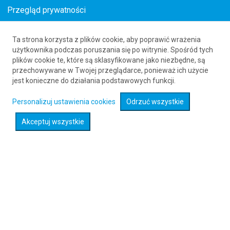
Przegląd prywatności
Ta strona korzysta z plików cookie, aby poprawić wrażenia
Loty z Nosara Beach (NOB) do Angoon (AGN)
użytkownika podczas poruszania się po witrynie. Spośród tych
plików cookie te, które są sklasyfikowane jako niezbędne, są
61 626 20 20
przechowywane w Twojej przeglądarce, ponieważ ich użycie
jest konieczne do działania podstawowych funkcji.
Rozwiń wyszukiwarkę
Personalizuj ustawienia cookies
Odrzuć wszystkie
Akceptuj wszystkie
Sprawdź promocje na loty :