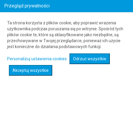
Przegląd prywatności
Ta strona korzysta z plików cookie, aby poprawić wrażenia
Loty z Nunapitchuk (NUP) do Alghero (AHO)
użytkownika podczas poruszania się po witrynie. Spośród tych
plików cookie te, które są sklasyfikowane jako niezbędne, są
61 626 20 20
przechowywane w Twojej przeglądarce, ponieważ ich użycie
jest konieczne do działania podstawowych funkcji.
Rozwiń wyszukiwarkę
Personalizuj ustawienia cookies
Odrzuć wszystkie
Akceptuj wszystkie
Sprawdź promocje na loty :