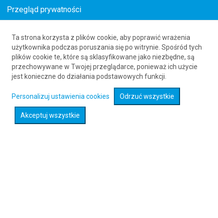
Przegląd prywatności
Ta strona korzysta z plików cookie, aby poprawić wrażenia
Loty z Northampton (ORM) do Alghero (AHO)
użytkownika podczas poruszania się po witrynie. Spośród tych
plików cookie te, które są sklasyfikowane jako niezbędne, są
61 626 20 20
przechowywane w Twojej przeglądarce, ponieważ ich użycie
jest konieczne do działania podstawowych funkcji.
Rozwiń wyszukiwarkę
Personalizuj ustawienia cookies
Odrzuć wszystkie
Akceptuj wszystkie
Sprawdź promocje na loty :