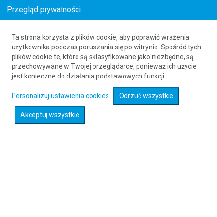
Przegląd prywatności
Ta strona korzysta z plików cookie, aby poprawić wrażenia
Loty z Osijek (OSI) do Albuquerque (ABQ)
użytkownika podczas poruszania się po witrynie. Spośród tych
plików cookie te, które są sklasyfikowane jako niezbędne, są
61 626 20 20
przechowywane w Twojej przeglądarce, ponieważ ich użycie
jest konieczne do działania podstawowych funkcji.
Rozwiń wyszukiwarkę
Personalizuj ustawienia cookies
Odrzuć wszystkie
Akceptuj wszystkie
Sprawdź promocje na loty :