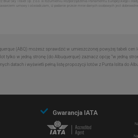
Blue Sky Travel sp. z o.o. w rozumieniu Rozporządzenia Parlamentu Europejskiego i Rady
zawarciem umowy i oświadczam, iż podanie przeze mnie danych osobowych jest dobrowoln
buquerque (ABQ) możesz sprawdzić w umieszczonej powyżej tabeli cen 
lot tylko w jedną stronę (do Albuquerque) zaznacz opcję "w jedną stro
ch datach i wyświetli pełną listę propozycji lotów z Punta Islita do Al
Gwarancja IATA
Na
Na