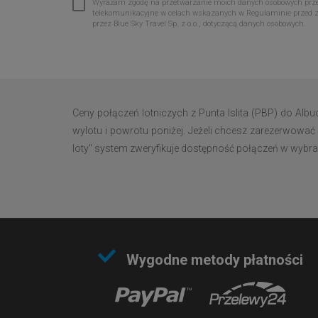
Wyrażam zgodę na przetwarzanie moich danych osobowych przez 
telekomunikacyjne w celach wskazanych w Regulaminie przed 
przez Blue Sky Travel Sp. z o.o., dotyczącą danych osobowych.
Ceny połączeń lotniczych z Punta Islita (PBP) do Al
wylotu i powrotu poniżej. Jeżeli chcesz zarezerwować 
loty" system zweryfikuje dostępność połączeń w wybrany
Wygodne metody płatności