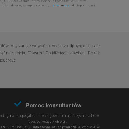
 (UE) 2016/679 oraz ustawy z dnia 16 lipca 2004 roku Prawo
e. Oświadczam, że zapoznałem się z
informacją
udostępnianą mi
lotów. Aby zarezerwować lot wybierz odpowiednią datę
nę" na odcinku "Powrót". Po kliknięciu klawisza "Pokaż
buquerque.
Pomoc konsultantów
si agenci są specjalistami w znajdowaniu najtańszych przelotów
spośród wszystkich ofert.
sze Biuro Obsługi Klienta czynne jest od poniedziałku do piątku w