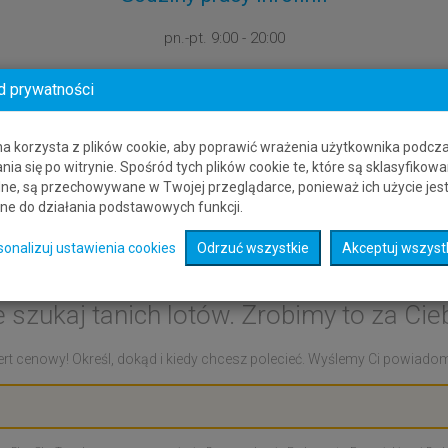
pn.-pt.
9:00 - 20:00
d prywatności
na korzysta z plików cookie, aby poprawić wrażenia użytkownika podcz
nia się po witrynie. Spośród tych plików cookie te, które są sklasyfikowa
ne, są przechowywane w Twojej przeglądarce, ponieważ ich użycie jes
ne do działania podstawowych funkcji.
cenowy: Punta Islita - Al
sonalizuj ustawienia cookies
Odrzuć wszystkie
Akceptuj wszyst
e szukaj tanich lotów. Zrobimy to za Cieb
rt cenowy! Określ, dokąd i kiedy chcesz polecieć. Wyślemy Ci powiadomie