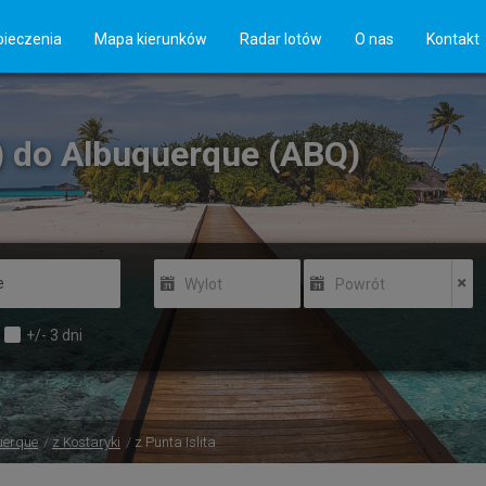
ieczenia
Mapa kierunków
Radar lotów
O nas
Kontakt
P) do Albuquerque (ABQ)
Wylot
Powrót
+/-
3
dni
uerque
z Kostaryki
z Punta Islita