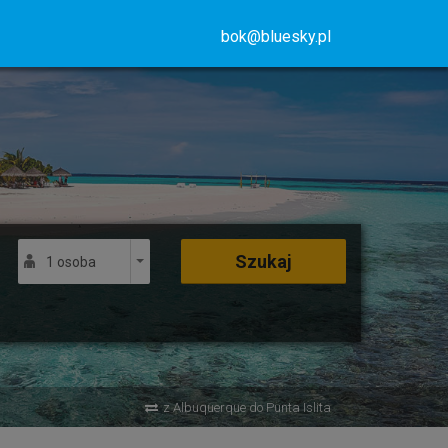
bok@bluesky.pl
Szukaj
1 osoba
z Albuquerque do Punta Islita