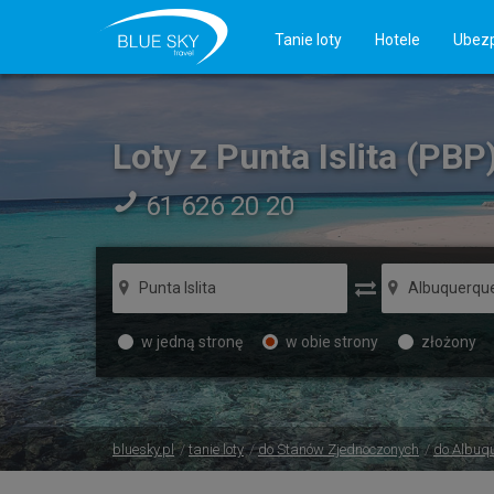
Tanie loty
Hotele
Ubezp
Loty z Punta Islita (PB
61 626 20 20
w jedną stronę
w obie strony
złożony
bluesky.pl
tanie loty
do Stanów Zjednoczonych
do Albuq