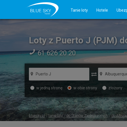
Tanie loty
Hotele
Ubezp
Loty z Puerto J (PJM) 
61 626 20 20
w jedną stronę
w obie strony
złożony
bluesky.pl
tanie loty
do Stanów Zjednoczonych
do Albuq