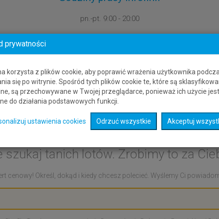
pn.-pt.
9:00 - 20:00
d prywatności
na korzysta z plików cookie, aby poprawić wrażenia użytkownika podcz
nia się po witrynie. Spośród tych plików cookie te, które są sklasyfikowa
ne, są przechowywane w Twojej przeglądarce, ponieważ ich użycie jes
ne do działania podstawowych funkcji.
t cenowy: Puerto J - Alb
sonalizuj ustawienia cookies
Odrzuć wszystkie
Akceptuj wszyst
e szukaj tanich lotów. Zrobimy to za Cieb
rt cenowy! Określ, dokąd i kiedy chcesz polecieć. Wyślemy Ci powiadomie