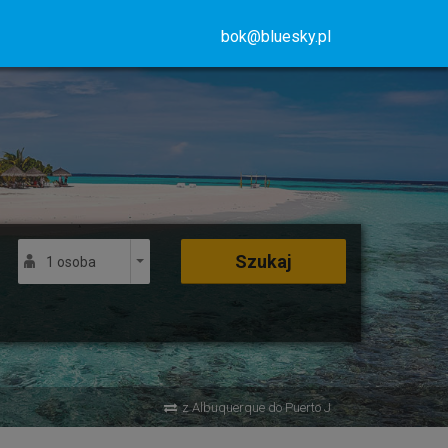
bok@bluesky.pl
Szukaj
1 osoba
z Albuquerque do Puerto J