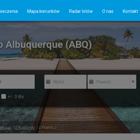
ieczenia
Mapa kierunków
Radar lotów
O nas
Kontakt
do Albuquerque (ABQ)
Wylot
Powrót
+/-
3
dni
uerque
z Kostaryki
z Puerto J