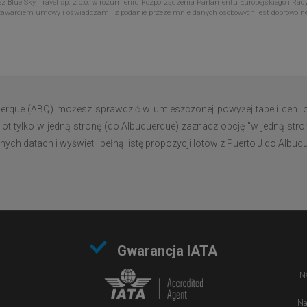
Blue Sky Travel sp. z o.o. w rozumieniu Rozporządzenia Parlamentu Europejskiego i Rady
zawarciem umowy i oświadczam, iż podanie przeze mnie danych osobowych jest dobrowoln
uerque (ABQ) możesz sprawdzić w umieszczonej powyżej tabeli cen l
lot tylko w jedną stronę (do Albuquerque) zaznacz opcję "w jedną stro
ch datach i wyświetli pełną listę propozycji lotów z Puerto J do Albuq
Gwarancja IATA
Na
Na