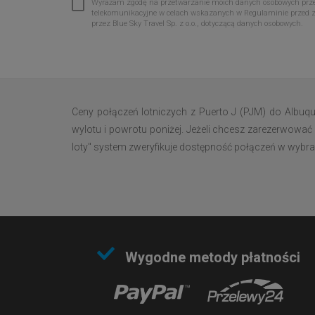
Wyrażam zgodę na przetwarzanie moich danych osobowych przez 
telekomunikacyjne w celach wskazanych w Regulaminie przed 
przez Blue Sky Travel Sp. z o.o., dotyczącą danych osobowych.
Ceny połączeń lotniczych z Puerto J (PJM) do Albuq
wylotu i powrotu poniżej. Jeżeli chcesz zarezerwować 
loty" system zweryfikuje dostępność połączeń w wybrany
Wygodne metody płatności