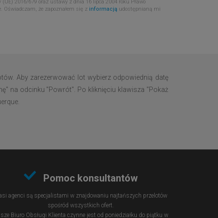
 (UE) 2016/679 oraz ustawy z dnia 16 lipca 2004 roku Prawo
e. Oświadczam, że zapoznałem się z
informacją
udostępnianą mi
otów. Aby zarezerwować lot wybierz odpowiednią datę
nę" na odcinku "Powrót". Po kliknięciu klawisza "Pokaż
uerque.
Pomoc konsultantów
si agenci są specjalistami w znajdowaniu najtańszych przelotów
spośród wszystkich ofert.
sze Biuro Obsługi Klienta czynne jest od poniedziałku do piątku w