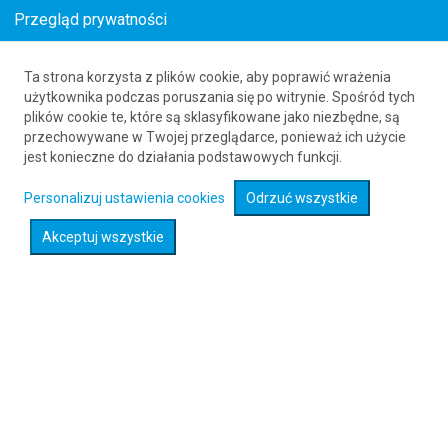
Przegląd prywatności
Ta strona korzysta z plików cookie, aby poprawić wrażenia
Loty z Pampeluny (PNA) do Melilli (MLN)
użytkownika podczas poruszania się po witrynie. Spośród tych
plików cookie te, które są sklasyfikowane jako niezbędne, są
61 626 20 20
przechowywane w Twojej przeglądarce, ponieważ ich użycie
jest konieczne do działania podstawowych funkcji.
Rozwiń wyszukiwarkę
Personalizuj ustawienia cookies
Odrzuć wszystkie
Akceptuj wszystkie
Sprawdź promocje na loty :