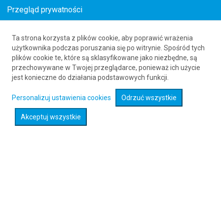
Przegląd prywatności
Ta strona korzysta z plików cookie, aby poprawić wrażenia
Loty z Poona (PNQ) do Dinard (DNR)
użytkownika podczas poruszania się po witrynie. Spośród tych
plików cookie te, które są sklasyfikowane jako niezbędne, są
61 626 20 20
przechowywane w Twojej przeglądarce, ponieważ ich użycie
jest konieczne do działania podstawowych funkcji.
Rozwiń wyszukiwarkę
Personalizuj ustawienia cookies
Odrzuć wszystkie
Akceptuj wszystkie
Sprawdź promocje na loty :