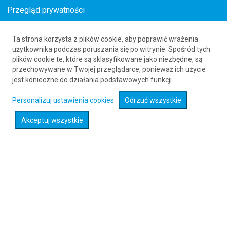
Przegląd prywatności
Ta strona korzysta z plików cookie, aby poprawić wrażenia
Loty z Pietermari (PZB) do Venetie (VEE)
użytkownika podczas poruszania się po witrynie. Spośród tych
plików cookie te, które są sklasyfikowane jako niezbędne, są
61 626 20 20
przechowywane w Twojej przeglądarce, ponieważ ich użycie
jest konieczne do działania podstawowych funkcji.
Rozwiń wyszukiwarkę
Personalizuj ustawienia cookies
Odrzuć wszystkie
Akceptuj wszystkie
Sprawdź promocje na loty :