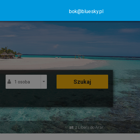
bok@bluesky.pl
Szukaj
1 osoba
z Liberii do Arar