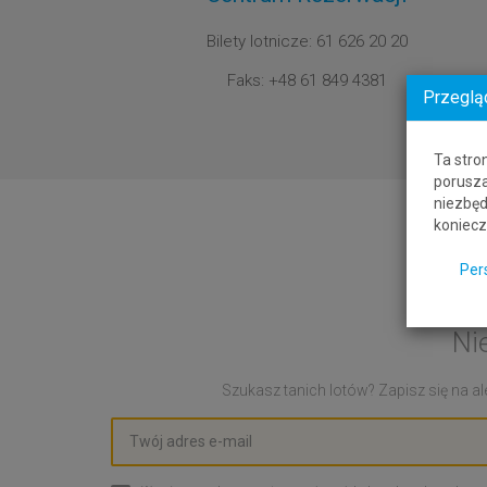
Bilety lotnicze: 61 626 20 20
Faks: +48 61 849 4381
Przeglą
Ta stro
porusza
niezbęd
koniecz
Per
Ni
Szukasz tanich lotów? Zapisz się na ale