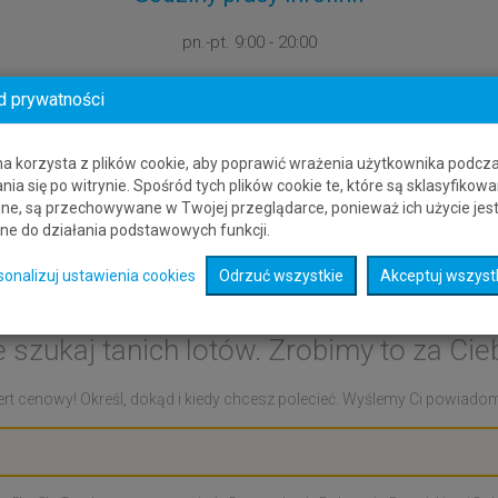
pn.-pt.
9:00 - 20:00
d prywatności
na korzysta z plików cookie, aby poprawić wrażenia użytkownika podcz
nia się po witrynie. Spośród tych plików cookie te, które są sklasyfikowa
ne, są przechowywane w Twojej przeglądarce, ponieważ ich użycie jes
ne do działania podstawowych funkcji.
Alert cenowy: Arar - Libe
sonalizuj ustawienia cookies
Odrzuć wszystkie
Akceptuj wszyst
e szukaj tanich lotów. Zrobimy to za Cieb
rt cenowy! Określ, dokąd i kiedy chcesz polecieć. Wyślemy Ci powiadomie