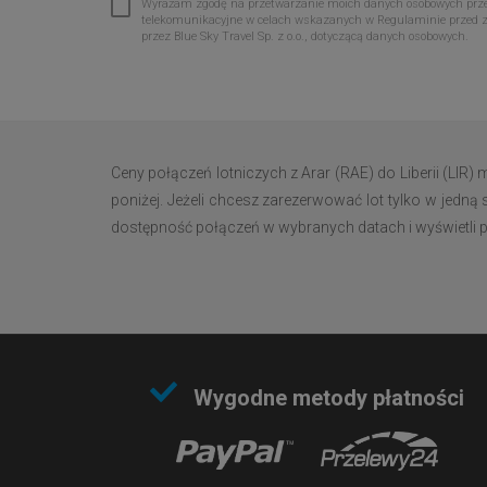
Wyrażam zgodę na przetwarzanie moich danych osobowych przez 
telekomunikacyjne w celach wskazanych w Regulaminie przed 
przez Blue Sky Travel Sp. z o.o., dotyczącą danych osobowych.
Ceny połączeń lotniczych z Arar (RAE) do Liberii (LIR
poniżej. Jeżeli chcesz zarezerwować lot tylko w jedną 
dostępność połączeń w wybranych datach i wyświetli pełn
Wygodne metody płatności