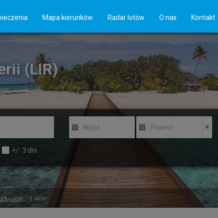
ieczenia
Mapa kierunków
Radar lotów
O nas
Kontakt
rii (LIR)
Wylot
Powrót
+/-
3
dni
udyjskiej
z Arar