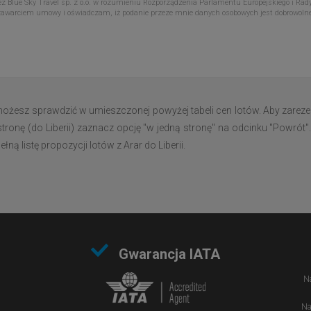
Blue Sky Travel sp. z o.o. w rozumieniu Rozporządzenia Parlamentu Europejskiego i Rady
zawarciem umowy i oświadczam, iż podanie przeze mnie danych osobowych jest dobrowoln
) możesz sprawdzić w umieszczonej powyżej tabeli cen lotów. Aby zare
stronę (do Liberii) zaznacz opcję "w jedną stronę" na odcinku "Powrót".
ą listę propozycji lotów z Arar do Liberii.
Gwarancja IATA
Na
Na