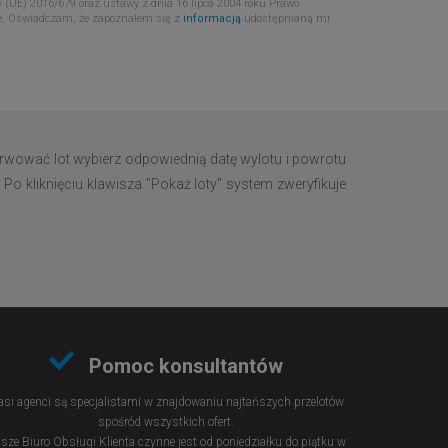
 (UE) 2016/679 oraz ustawy z dnia 16 lipca 2004 roku Prawo
e. Oświadczam, że zapoznałem się z
informacją
udostępnianą mi
zerwować lot wybierz odpowiednią datę wylotu i powrotu
 Po kliknięciu klawisza "Pokaż loty" system zweryfikuje
Pomoc konsultantów
si agenci są specjalistami w znajdowaniu najtańszych przelotów
spośród wszystkich ofert.
sze Biuro Obsługi Klienta czynne jest od poniedziałku do piątku w