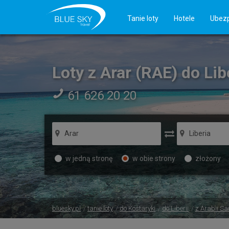
Tanie loty
Hotele
Ubezp
Loty z Arar (RAE) do Libe
61 626 20 20
w jedną stronę
w obie strony
złożony
bluesky.pl
tanie loty
do Kostaryki
do Liberii
z Arabii Sa