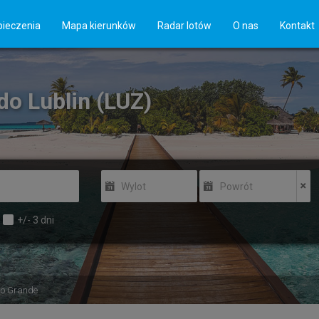
ieczenia
Mapa kierunków
Radar lotów
O nas
Kontakt
do Lublin (LUZ)
Wylot
Powrót
+/-
3
dni
io Grande