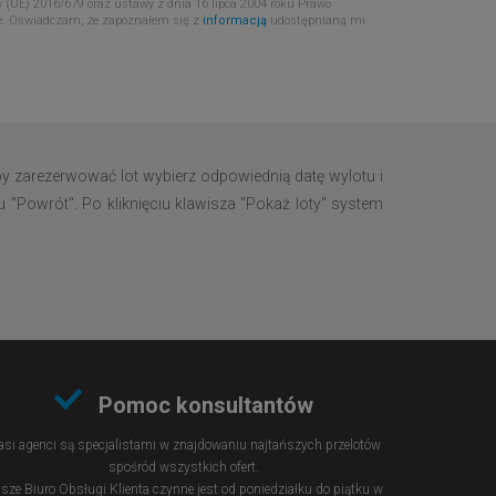
 (UE) 2016/679 oraz ustawy z dnia 16 lipca 2004 roku Prawo
e. Oświadczam, że zapoznałem się z
informacją
udostępnianą mi
by zarezerwować lot wybierz odpowiednią datę wylotu i
u "Powrót". Po kliknięciu klawisza "Pokaż loty" system
Pomoc konsultantów
si agenci są specjalistami w znajdowaniu najtańszych przelotów
spośród wszystkich ofert.
sze Biuro Obsługi Klienta czynne jest od poniedziałku do piątku w