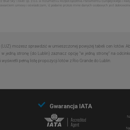
Blue Sky Travel sp. z o.o. w rozumieniu Rozporządzenia Parlamentu Europejskiego i Rady
zawarciem umowy i oświadczam, iż podanie przeze mnie danych osobowych jest dobrowoln
n (LUZ) możesz sprawdzić w umieszczonej powyżej tabeli cen lotów. A
 w jedną stronę (do Lublin) zaznacz opcję "w jedną stronę" na odcink
yświetli pełną listę propozycji lotów z Rio Grande do Lublin.
Gwarancja IATA
Na
Na