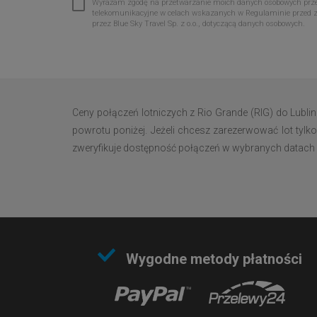
Wyrażam zgodę na przetwarzanie moich danych osobowych przez 
telekomunikacyjne w celach wskazanych w Regulaminie przed 
przez Blue Sky Travel Sp. z o.o., dotyczącą danych osobowych.
Ceny połączeń lotniczych z Rio Grande (RIG) do Lubli
powrotu poniżej. Jeżeli chcesz zarezerwować lot tylko
zweryfikuje dostępność połączeń w wybranych datach i w
Wygodne metody płatności