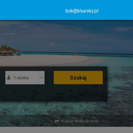
bok@bluesky.pl
Szukaj
1 osoba
z Lublin do Rio Grande