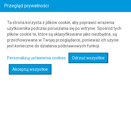
Przegląd prywatności
Ta strona korzysta z plików cookie, aby poprawić wrażenia
Loty z Rajahmundry (RJA) do Dinard (DNR)
użytkownika podczas poruszania się po witrynie. Spośród tych
plików cookie te, które są sklasyfikowane jako niezbędne, są
61 626 20 20
przechowywane w Twojej przeglądarce, ponieważ ich użycie
jest konieczne do działania podstawowych funkcji.
Rozwiń wyszukiwarkę
Personalizuj ustawienia cookies
Odrzuć wszystkie
Akceptuj wszystkie
Sprawdź promocje na loty :