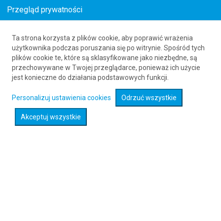
Przegląd prywatności
Ta strona korzysta z plików cookie, aby poprawić wrażenia
Loty z Shillong (SHL) do Dinard (DNR)
użytkownika podczas poruszania się po witrynie. Spośród tych
plików cookie te, które są sklasyfikowane jako niezbędne, są
61 626 20 20
przechowywane w Twojej przeglądarce, ponieważ ich użycie
jest konieczne do działania podstawowych funkcji.
Rozwiń wyszukiwarkę
Personalizuj ustawienia cookies
Odrzuć wszystkie
Akceptuj wszystkie
Sprawdź promocje na loty :