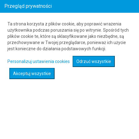
Przegląd prywatności
Ta strona korzysta z plików cookie, aby poprawić wrażenia
Loty z Split (SPU) do Dinard (DNR)
użytkownika podczas poruszania się po witrynie. Spośród tych
plików cookie te, które są sklasyfikowane jako niezbędne, są
61 626 20 20
przechowywane w Twojej przeglądarce, ponieważ ich użycie
jest konieczne do działania podstawowych funkcji.
Rozwiń wyszukiwarkę
Personalizuj ustawienia cookies
Odrzuć wszystkie
Akceptuj wszystkie
Sprawdź promocje na loty :