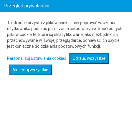
Przegląd prywatności
Ta strona korzysta z plików cookie, aby poprawić wrażenia
Loty z Olsztyn (SZY) do Dinard (DNR)
użytkownika podczas poruszania się po witrynie. Spośród tych
plików cookie te, które są sklasyfikowane jako niezbędne, są
61 626 20 20
przechowywane w Twojej przeglądarce, ponieważ ich użycie
jest konieczne do działania podstawowych funkcji.
Rozwiń wyszukiwarkę
Personalizuj ustawienia cookies
Odrzuć wszystkie
Akceptuj wszystkie
Sprawdź promocje na loty :