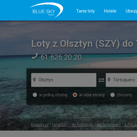
Tanie loty
Hotele
Ubezp
Loty z Olsztyn (SZY) do
61 626 20 20
w jedną stronę
w obie strony
złożony
bluesky.pl
tanie loty
do Kostaryki
do Tortuquero
z Polsk