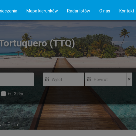
ieczenia
Mapa kierunków
Radar lotów
O nas
Kontakt
 Tortuquero (TTQ)
Wylot
Powrót
+/-
3
dni
i
z Olsztyn