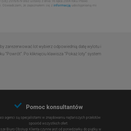
 (UE) 2016/679 oraz ustawy z dnia 16 lipca 2004 roku Prawo
e. Oświadczam, że zapoznałem się z
informacją
udostępnianą mi
by zarezerwować lot wybierz odpowiednią datę wylotu i
ku "Powrót". Po kliknięciu klawisza "Pokaż loty" system
Pomoc konsultantów
si agenci są specjalistami w znajdowaniu najtańszych przelotów
spośród wszystkich ofert.
sze Biuro Obsługi Klienta czynne jest od poniedziałku do piątku w