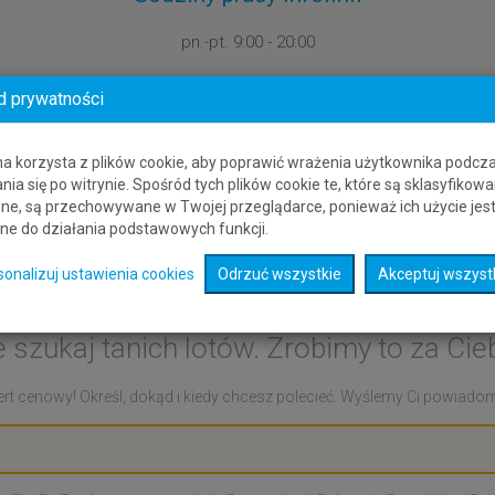
pn.-pt.
9:00 - 20:00
d prywatności
na korzysta z plików cookie, aby poprawić wrażenia użytkownika podcz
nia się po witrynie. Spośród tych plików cookie te, które są sklasyfikowa
ne, są przechowywane w Twojej przeglądarce, ponieważ ich użycie jes
ne do działania podstawowych funkcji.
rt cenowy: Olsztyn - Tort
sonalizuj ustawienia cookies
Odrzuć wszystkie
Akceptuj wszyst
e szukaj tanich lotów. Zrobimy to za Cieb
rt cenowy! Określ, dokąd i kiedy chcesz polecieć. Wyślemy Ci powiadomie