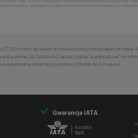
Blue Sky Travel sp. z o.o. w rozumieniu Rozporządzenia Parlamentu Europejskiego i Rady
zawarciem umowy i oświadczam, iż podanie przeze mnie danych osobowych jest dobrowoln
ro (TTQ) możesz sprawdzić w umieszczonej powyżej tabeli cen lotów. A
w jedną stronę (do Tortuquero) zaznacz opcję "w jedną stronę" na odcin
yświetli pełną listę propozycji lotów z Olsztyn do Tortuquero.
Gwarancja IATA
Na
Na