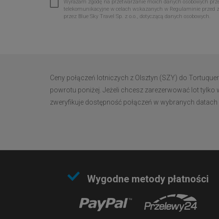
Wyrażam zgodę na przetwarzanie moich danych osobowych przez 
telekomunikacyjne w celach wskazanych w Regulaminie przed 
przez Blue Sky Travel Sp. z o.o., dotyczącą danych osobowych.
Ceny połączeń lotniczych z Olsztyn (SZY) do Tortuque
powrotu poniżej. Jeżeli chcesz zarezerwować lot tylko 
zweryfikuje dostępność połączeń w wybranych datach i w
Wygodne metody płatności