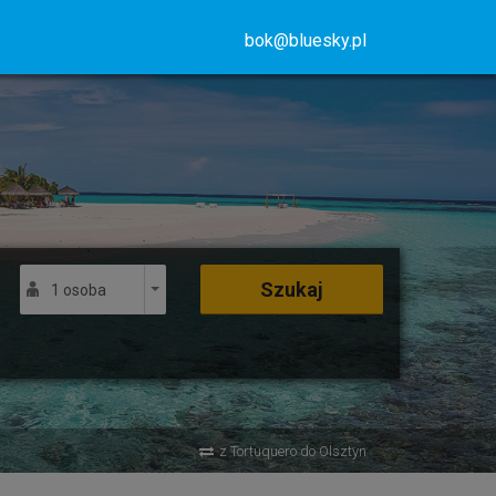
bok@bluesky.pl
Szukaj
1 osoba
z Tortuquero do Olsztyn