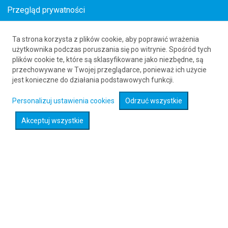
Przegląd prywatności
Ta strona korzysta z plików cookie, aby poprawić wrażenia
Loty z Tirany (TIA) do Wrocławia (WRO)
użytkownika podczas poruszania się po witrynie. Spośród tych
plików cookie te, które są sklasyfikowane jako niezbędne, są
61 626 20 20
przechowywane w Twojej przeglądarce, ponieważ ich użycie
jest konieczne do działania podstawowych funkcji.
Rozwiń wyszukiwarkę
Personalizuj ustawienia cookies
Odrzuć wszystkie
Akceptuj wszystkie
Sprawdź promocje na loty :