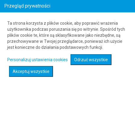
Przegląd prywatności
Ta strona korzysta z plików cookie, aby poprawić wrażenia
Loty z Venetie (VEE) do Edynburga (EDI)
użytkownika podczas poruszania się po witrynie. Spośród tych
plików cookie te, które są sklasyfikowane jako niezbędne, są
61 626 20 20
przechowywane w Twojej przeglądarce, ponieważ ich użycie
jest konieczne do działania podstawowych funkcji.
Rozwiń wyszukiwarkę
Personalizuj ustawienia cookies
Odrzuć wszystkie
Akceptuj wszystkie
Sprawdź promocje na loty :