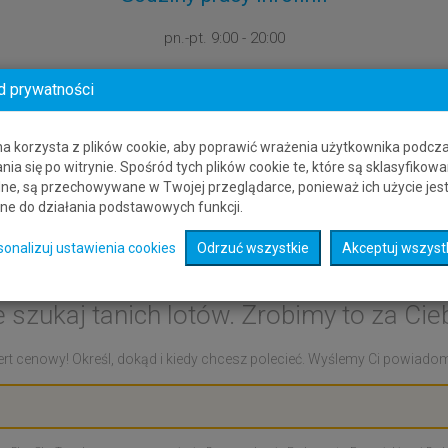
pn.-pt.
9:00 - 20:00
d prywatności
na korzysta z plików cookie, aby poprawić wrażenia użytkownika podcz
nia się po witrynie. Spośród tych plików cookie te, które są sklasyfikowa
ne, są przechowywane w Twojej przeglądarce, ponieważ ich użycie jes
ne do działania podstawowych funkcji.
ert cenowy: Venetie - San
sonalizuj ustawienia cookies
Odrzuć wszystkie
Akceptuj wszyst
e szukaj tanich lotów. Zrobimy to za Cieb
rt cenowy! Określ, dokąd i kiedy chcesz polecieć. Wyślemy Ci powiadomie