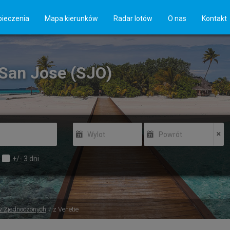
ieczenia
Mapa kierunków
Radar lotów
O nas
Kontakt
 San Jose (SJO)
Wylot
Powrót
+/-
3
dni
w Zjednoczonych
z Venetie