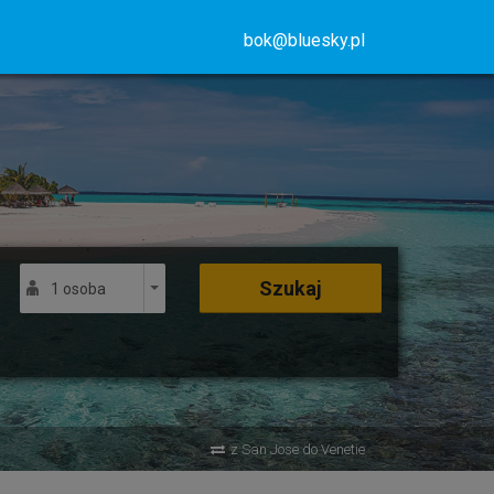
bok@bluesky.pl
Szukaj
1 osoba
z San Jose do Venetie