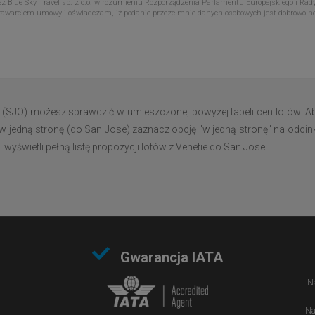
Blue Sky Travel sp. z o.o. w rozumieniu Rozporządzenia Parlamentu Europejskiego i Rady
zawarciem umowy i oświadczam, iż podanie przeze mnie danych osobowych jest dobrowoln
e (SJO) możesz sprawdzić w umieszczonej powyżej tabeli cen lotów. Ab
 w jedną stronę (do San Jose) zaznacz opcję "w jedną stronę" na odcink
yświetli pełną listę propozycji lotów z Venetie do San Jose.
Gwarancja IATA
Na
Na