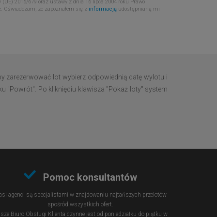
 (UE) 2016/679 oraz ustawy z dnia 16 lipca 2004 roku Prawo
e. Oświadczam, że zapoznałem się z
informacją
udostępnianą mi
y zarezerwować lot wybierz odpowiednią datę wylotu i
u "Powrót". Po kliknięciu klawisza "Pokaż loty" system
Pomoc konsultantów
si agenci są specjalistami w znajdowaniu najtańszych przelotów
spośród wszystkich ofert.
sze Biuro Obsługi Klienta czynne jest od poniedziałku do piątku w