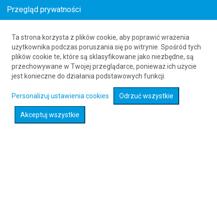
Przegląd prywatności
Ta strona korzysta z plików cookie, aby poprawić wrażenia
Loty z Wrocławia (WRO) do Bristolu (BRS)
w
użytkownika podczas poruszania się po witrynie. Spośród tych
plików cookie te, które są sklasyfikowane jako niezbędne, są
styczniu
przechowywane w Twojej przeglądarce, ponieważ ich użycie
_s-_month_year_seo_-s_
_s-
jest konieczne do działania podstawowych funkcji.
_month_year_seo_to_-s_
61 626 20 20
Personalizuj ustawienia cookies
Odrzuć wszystkie
Akceptuj wszystkie
Rozwiń wyszukiwarkę
Sprawdź promocje na loty :