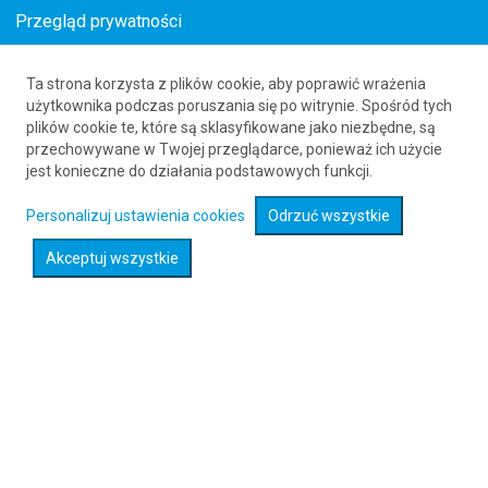
Przegląd prywatności
Ta strona korzysta z plików cookie, aby poprawić wrażenia
Loty z Wrocławia (WRO) do La Romany (LRM)
użytkownika podczas poruszania się po witrynie. Spośród tych
plików cookie te, które są sklasyfikowane jako niezbędne, są
61 626 20 20
przechowywane w Twojej przeglądarce, ponieważ ich użycie
jest konieczne do działania podstawowych funkcji.
Rozwiń wyszukiwarkę
Personalizuj ustawienia cookies
Odrzuć wszystkie
Akceptuj wszystkie
Sprawdź promocje na loty :