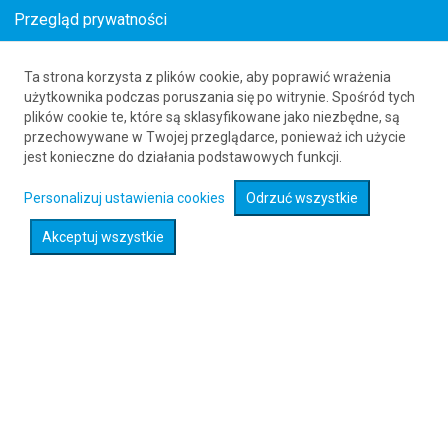
Przegląd prywatności
Ta strona korzysta z plików cookie, aby poprawić wrażenia
Loty z Wrocławia (WRO) do San Jose (SJO)
użytkownika podczas poruszania się po witrynie. Spośród tych
plików cookie te, które są sklasyfikowane jako niezbędne, są
w styczniu
przechowywane w Twojej przeglądarce, ponieważ ich użycie
_s-_month_year_seo_-s_
_s-
jest konieczne do działania podstawowych funkcji.
_month_year_seo_to_-s_
61 626 20 20
Personalizuj ustawienia cookies
Odrzuć wszystkie
Akceptuj wszystkie
Rozwiń wyszukiwarkę
Sprawdź promocje na loty :