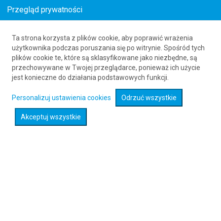
Przegląd prywatności
Ta strona korzysta z plików cookie, aby poprawić wrażenia
Loty z Westsound (WSX) do Guangzhou
użytkownika podczas poruszania się po witrynie. Spośród tych
plików cookie te, które są sklasyfikowane jako niezbędne, są
(CAN)
przechowywane w Twojej przeglądarce, ponieważ ich użycie
61 626 20 20
jest konieczne do działania podstawowych funkcji.
Personalizuj ustawienia cookies
Odrzuć wszystkie
Rozwiń wyszukiwarkę
Akceptuj wszystkie
Sprawdź promocje na loty :