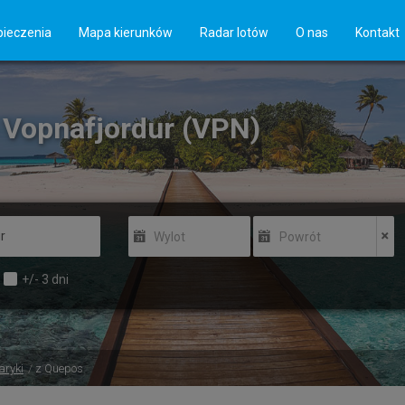
ieczenia
Mapa kierunków
Radar lotów
O nas
Kontakt
 Vopnafjordur (VPN)
Wylot
Powrót
+/-
3
dni
aryki
z Quepos