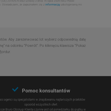
 (UE) 2016/679 oraz ustawy z dnia 16 lipca 2004 roku Prawo
e. Oświadczam, że zapoznałem się z
informacją
udostępnianą mi
otów. Aby zarezerwować lot wybierz odpowiednią datę
nę" na odcinku "Powrót". Po kliknięciu klawisza "Pokaż
jordur.
Pomoc konsultantów
si agenci są specjalistami w znajdowaniu najtańszych przelotów
spośród wszystkich ofert.
sze Biuro Obsługi Klienta czynne jest od poniedziałku do piątku w