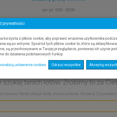
pn.-pt.
9:00 - 20:00
d prywatności
na korzysta z plików cookie, aby poprawić wrażenia użytkownika podcz
nia się po witrynie. Spośród tych plików cookie te, które są sklasyfikowa
ne, są przechowywane w Twojej przeglądarce, ponieważ ich użycie jes
ne do działania podstawowych funkcji.
t cenowy: Quepos - Vopna
sonalizuj ustawienia cookies
Odrzuć wszystkie
Akceptuj wszyst
e szukaj tanich lotów. Zrobimy to za Cieb
rt cenowy! Określ, dokąd i kiedy chcesz polecieć. Wyślemy Ci powiadomie