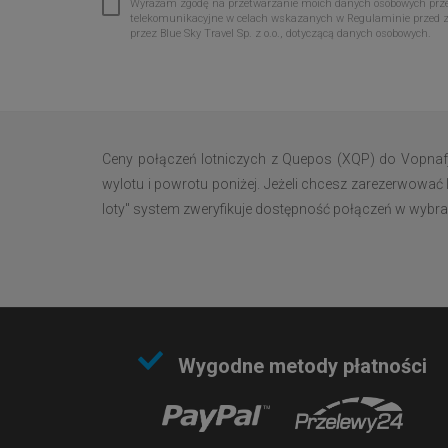
Wyrażam zgodę na przetwarzanie moich danych osobowych przez 
telekomunikacyjne w celach wskazanych w Regulaminie przed 
przez Blue Sky Travel Sp. z o.o., dotyczącą danych osobowych.
Ceny połączeń lotniczych z Quepos (XQP) do Vopnafj
wylotu i powrotu poniżej. Jeżeli chcesz zarezerwować 
loty" system zweryfikuje dostępność połączeń w wybran
Wygodne metody płatności