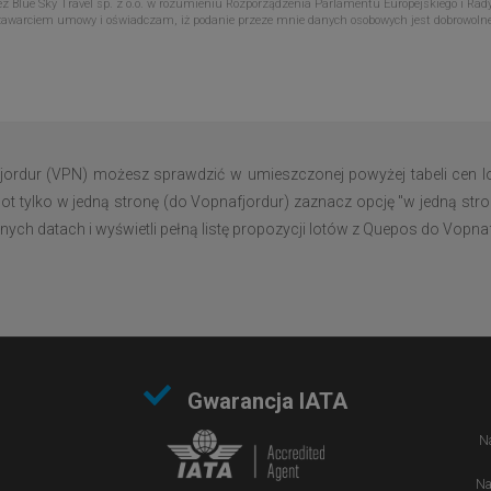
Blue Sky Travel sp. z o.o. w rozumieniu Rozporządzenia Parlamentu Europejskiego i Rady
zawarciem umowy i oświadczam, iż podanie przeze mnie danych osobowych jest dobrowoln
ordur (VPN) możesz sprawdzić w umieszczonej powyżej tabeli cen l
lot tylko w jedną stronę (do Vopnafjordur) zaznacz opcję "w jedną stro
ych datach i wyświetli pełną listę propozycji lotów z Quepos do Vopnaf
Gwarancja IATA
Na
Na