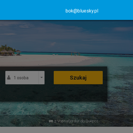
bok@bluesky.pl
Szukaj
1 osoba
z Vopnafjordur do Quepos