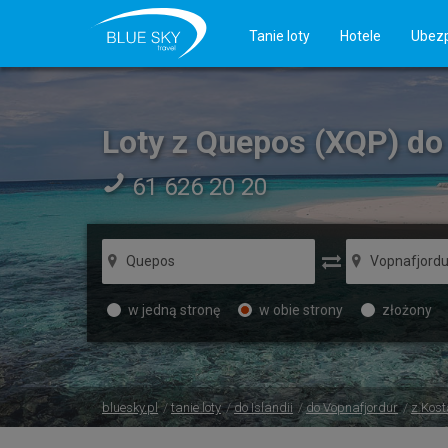
Tanie loty
Hotele
Ubezp
Loty z Quepos (XQP) do
61 626 20 20
w jedną stronę
w obie strony
złożony
bluesky.pl
tanie loty
do Islandii
do Vopnafjordur
z Kost