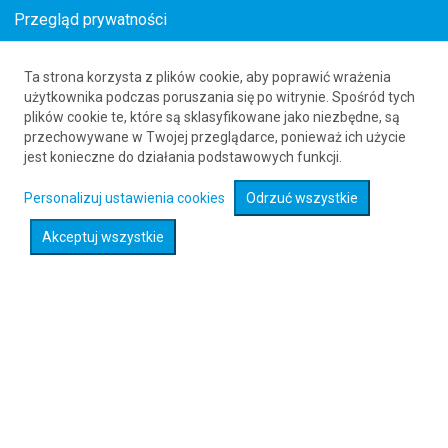
Przegląd prywatności
Ta strona korzysta z plików cookie, aby poprawić wrażenia
Loty z Sechelt (YHS) do Łodzi (LCJ)
użytkownika podczas poruszania się po witrynie. Spośród tych
plików cookie te, które są sklasyfikowane jako niezbędne, są
61 626 20 20
przechowywane w Twojej przeglądarce, ponieważ ich użycie
jest konieczne do działania podstawowych funkcji.
Rozwiń wyszukiwarkę
Personalizuj ustawienia cookies
Odrzuć wszystkie
Akceptuj wszystkie
Sprawdź promocje na loty :