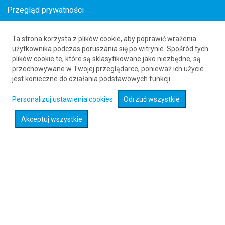
Przegląd prywatności
Ta strona korzysta z plików cookie, aby poprawić wrażenia
Loty z Lethbridge (YQL) do Łodzi (LCJ)
użytkownika podczas poruszania się po witrynie. Spośród tych
plików cookie te, które są sklasyfikowane jako niezbędne, są
61 626 20 20
przechowywane w Twojej przeglądarce, ponieważ ich użycie
jest konieczne do działania podstawowych funkcji.
Rozwiń wyszukiwarkę
Personalizuj ustawienia cookies
Odrzuć wszystkie
Akceptuj wszystkie
Sprawdź promocje na loty :