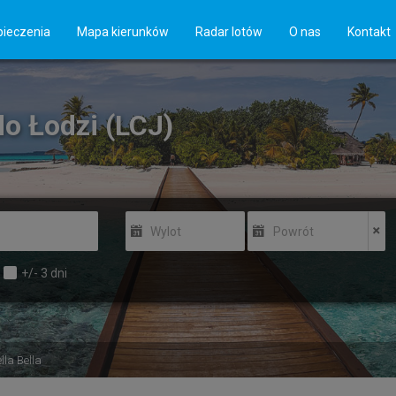
ieczenia
Mapa kierunków
Radar lotów
O nas
Kontakt
 do Łodzi (LCJ)
Wylot
Powrót
+/-
3
dni
lla Bella