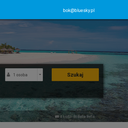
bok@bluesky.pl
Szukaj
1 osoba
z Łodzi do Bella Bella