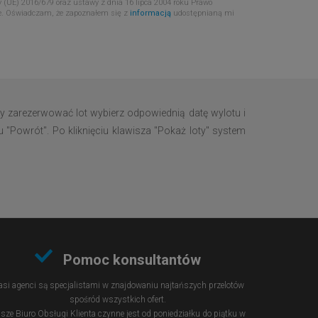
 (UE) 2016/679 oraz ustawy z dnia 16 lipca 2004 roku Prawo
e. Oświadczam, że zapoznałem się z
informacją
udostępnianą mi
by zarezerwować lot wybierz odpowiednią datę wylotu i
 "Powrót". Po kliknięciu klawisza "Pokaż loty" system
Pomoc konsultantów
si agenci są specjalistami w znajdowaniu najtańszych przelotów
spośród wszystkich ofert.
sze Biuro Obsługi Klienta czynne jest od poniedziałku do piątku w