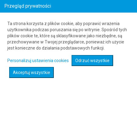
Przegląd prywatności
Ta strona korzysta z plików cookie, aby poprawić wrażenia
Loty z () do Charleston (CHS)
użytkownika podczas poruszania się po witrynie. Spośród tych
plików cookie te, które są sklasyfikowane jako niezbędne, są
61 626 20 20
przechowywane w Twojej przeglądarce, ponieważ ich użycie
jest konieczne do działania podstawowych funkcji.
Rozwiń wyszukiwarkę
Personalizuj ustawienia cookies
Odrzuć wszystkie
Akceptuj wszystkie
Sprawdź promocje na loty :