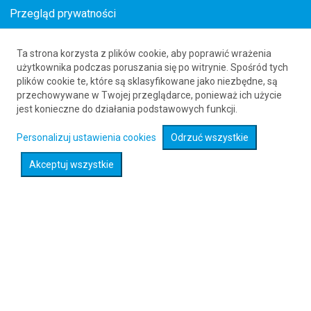
Przegląd prywatności
Ta strona korzysta z plików cookie, aby poprawić wrażenia
Loty z () do Rostock (RLG)
użytkownika podczas poruszania się po witrynie. Spośród tych
plików cookie te, które są sklasyfikowane jako niezbędne, są
61 626 20 20
przechowywane w Twojej przeglądarce, ponieważ ich użycie
jest konieczne do działania podstawowych funkcji.
Rozwiń wyszukiwarkę
Personalizuj ustawienia cookies
Odrzuć wszystkie
Akceptuj wszystkie
Sprawdź promocje na loty :