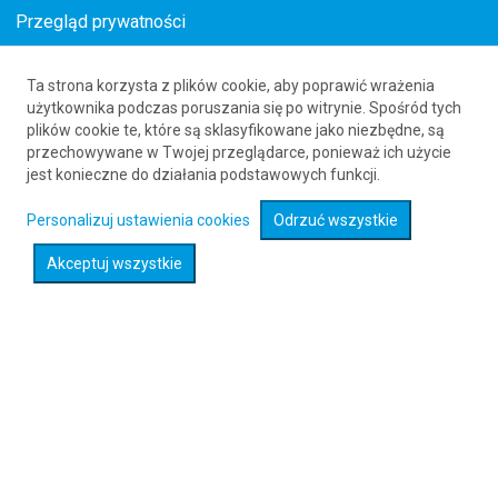
Przegląd prywatności
Ta strona korzysta z plików cookie, aby poprawić wrażenia
Loty z () do Wiesbaden (UWE)
użytkownika podczas poruszania się po witrynie. Spośród tych
plików cookie te, które są sklasyfikowane jako niezbędne, są
61 626 20 20
przechowywane w Twojej przeglądarce, ponieważ ich użycie
jest konieczne do działania podstawowych funkcji.
Rozwiń wyszukiwarkę
Personalizuj ustawienia cookies
Odrzuć wszystkie
Akceptuj wszystkie
Sprawdź promocje na loty :