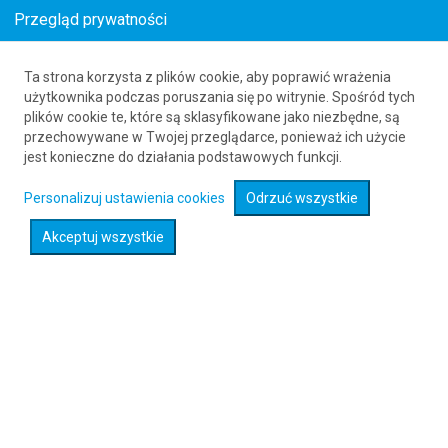
Przegląd prywatności
Ta strona korzysta z plików cookie, aby poprawić wrażenia
Loty z () do Arar (RAE)
użytkownika podczas poruszania się po witrynie. Spośród tych
plików cookie te, które są sklasyfikowane jako niezbędne, są
61 626 20 20
przechowywane w Twojej przeglądarce, ponieważ ich użycie
jest konieczne do działania podstawowych funkcji.
Rozwiń wyszukiwarkę
Personalizuj ustawienia cookies
Odrzuć wszystkie
Akceptuj wszystkie
Sprawdź promocje na loty :