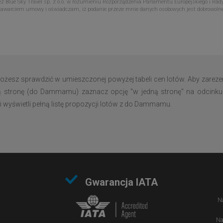
Blue Sky Travel sp. z o.o. w rozumieniu Rozporządzenia Parlamentu Europejskiego i Rady
zawarciem umowy i oświadczam, iż podanie przeze mnie danych osobowych jest dobrowoln
esz sprawdzić w umieszczonej powyżej tabeli cen lotów. Aby zarezer
dną stronę (do Dammamu) zaznacz opcję "w jedną stronę" na odcinku "
 wyświetli pełną listę propozycji lotów z do Dammamu.
Gwarancja IATA
Na
Na