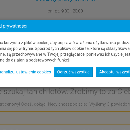
pn.-pt.
9:00 - 20:00
d prywatności
na korzysta z plików cookie, aby poprawić wrażenia użytkownika podcz
nia się po witrynie. Spośród tych plików cookie te, które są sklasyfikowa
ne, są przechowywane w Twojej przeglądarce, ponieważ ich użycie jes
ne do działania podstawowych funkcji.
Alert cenowy: Damma
sonalizuj ustawienia cookies
Odrzuć wszystkie
Akceptuj wszyst
e szukaj tanich lotów. Zrobimy to za Cieb
rt cenowy! Określ, dokąd i kiedy chcesz polecieć. Wyślemy Ci powiadomie