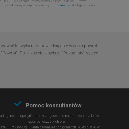
 (UE) 2016/679 oraz ustawy z dnia 16 lipca 2004 roku Prawo
e. Oświadczam, że zapoznałem się z
informacją
udostępnianą mi
wować lot wybierz odpowiednią datę wylotu i powrotu
Powrót". Po kliknięciu klawisza "Pokaż loty" system
Pomoc konsultantów
si agenci są specjalistami w znajdowaniu najtańszych przelotów
spośród wszystkich ofert.
sze Biuro Obsługi Klienta czynne jest od poniedziałku do piątku w