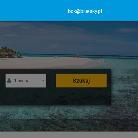
bok@bluesky.pl
Szukaj
1 osoba