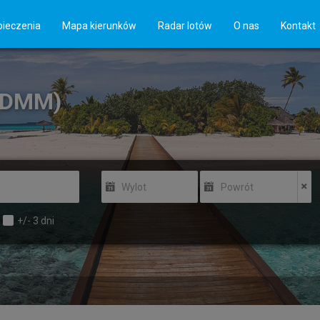
ieczenia
Mapa kierunków
Radar lotów
O nas
Kontakt
 (DMM)
Wylot
Powrót
+/-
3
dni
u