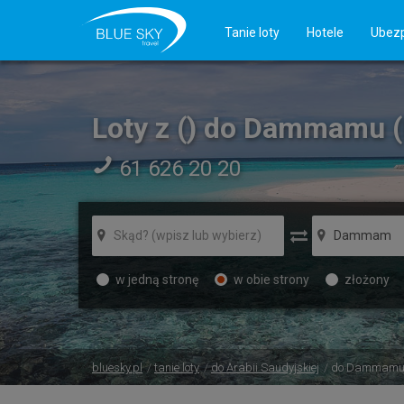
Tanie loty
Hotele
Ubezp
Loty z () do Dammamu
61 626 20 20
w jedną stronę
w obie strony
złożony
bluesky.pl
tanie loty
do Arabii Saudyjskiej
do Dammam