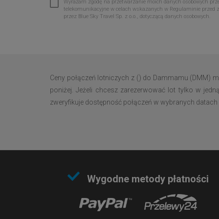
Wyrażam zgodę na przetwarzanie moich danych osobowych przez 
telekomunikacyjne w celach wskazanych w Regulaminie przed 
przez Blue Sky Travel Sp. z o.o., dotyczącą danych osobowych.
Ceny połączeń lotniczych z () do Dammamu (DMM) moż
poniżej. Jeżeli chcesz zarezerwować lot tylko w je
zweryfikuje dostępność połączeń w wybranych datach i
Wygodne metody płatności