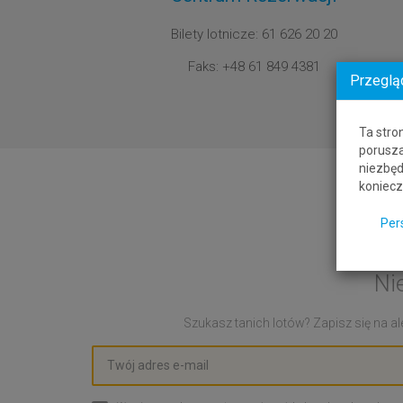
Bilety lotnicze: 61 626 20 20
Faks: +48 61 849 4381
Przeglą
Ta stro
porusza
niezbęd
koniecz
Per
Ni
Szukasz tanich lotów? Zapisz się na ale