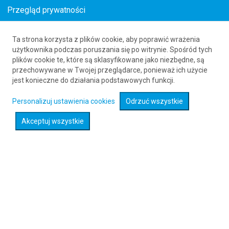
Przegląd prywatności
Ta strona korzysta z plików cookie, aby poprawić wrażenia
Loty z () do Melilli (MLN)
użytkownika podczas poruszania się po witrynie. Spośród tych
plików cookie te, które są sklasyfikowane jako niezbędne, są
61 626 20 20
przechowywane w Twojej przeglądarce, ponieważ ich użycie
jest konieczne do działania podstawowych funkcji.
Rozwiń wyszukiwarkę
Personalizuj ustawienia cookies
Odrzuć wszystkie
Akceptuj wszystkie
Sprawdź promocje na loty :