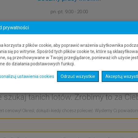
pn.-pt.
9:00 - 20:00
d prywatności
na korzysta z plików cookie, aby poprawić wrażenia użytkownika podcz
nia się po witrynie. Spośród tych plików cookie te, które są sklasyfikowa
ne, są przechowywane w Twojej przeglądarce, ponieważ ich użycie jes
ne do działania podstawowych funkcji.
Alert cenowy: Liberia
sonalizuj ustawienia cookies
Odrzuć wszystkie
Akceptuj wszyst
e szukaj tanich lotów. Zrobimy to za Cieb
rt cenowy! Określ, dokąd i kiedy chcesz polecieć. Wyślemy Ci powiadomie