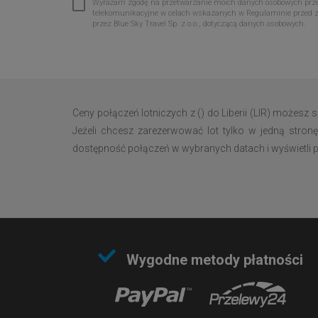
Wyrażam zgodę na przetwarzanie moich danych osobowych przez 
telekomunikacyjne w celach wskazanych w Regulaminie przed 
przez Blue Sky Travel Sp. z o.o., dotyczącą danych osobowych.
Ceny połączeń lotniczych z () do Liberii (LIR) możesz
Jeżeli chcesz zarezerwować lot tylko w jedną stronę
dostępność połączeń w wybranych datach i wyświetli pełn
Wygodne metody płatności