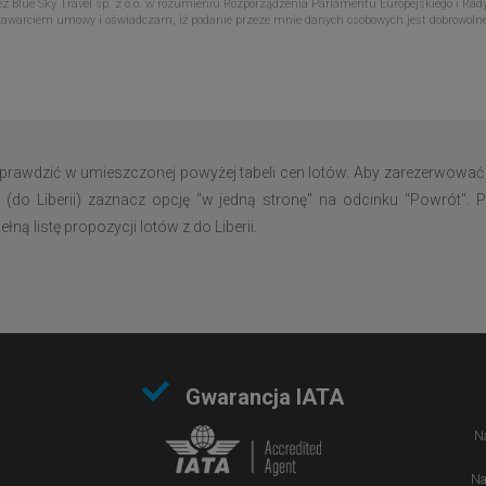
Blue Sky Travel sp. z o.o. w rozumieniu Rozporządzenia Parlamentu Europejskiego i Rady
zawarciem umowy i oświadczam, iż podanie przeze mnie danych osobowych jest dobrowoln
 sprawdzić w umieszczonej powyżej tabeli cen lotów. Aby zarezerwować 
 (do Liberii) zaznacz opcję "w jedną stronę" na odcinku "Powrót". Po
ą listę propozycji lotów z do Liberii.
Gwarancja IATA
Na
Na