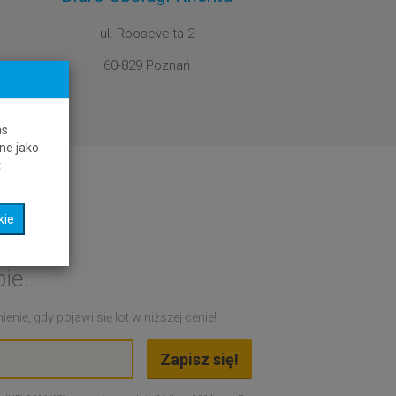
ul. Roosevelta 2
60-829 Poznań
as
ne jako
t
kie
ie.
nie, gdy pojawi się lot w niższej cenie!