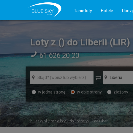
Tanie loty
Hotele
Ubezp
Loty z () do Liberii (LIR)
61 626 20 20
w jedną stronę
w obie strony
złożony
bluesky.pl
tanie loty
do Kostaryki
do Liberii