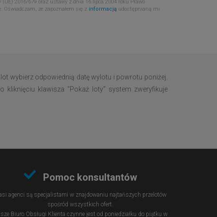
 (UE) 2016/679 oraz ustawy z dnia 16 lipca 2004 roku Prawo
e. Oświadczam, że zapoznałem się z
informacją
udostępnianą mi
lot wybierz odpowiednią datę wylotu i powrotu poniżej.
 kliknięciu klawisza "Pokaż loty" system zweryfikuje
Pomoc konsultantów
si agenci są specjalistami w znajdowaniu najtańszych przelotów
spośród wszystkich ofert.
sze Biuro Obsługi Klienta czynne jest od poniedziałku do piątku w