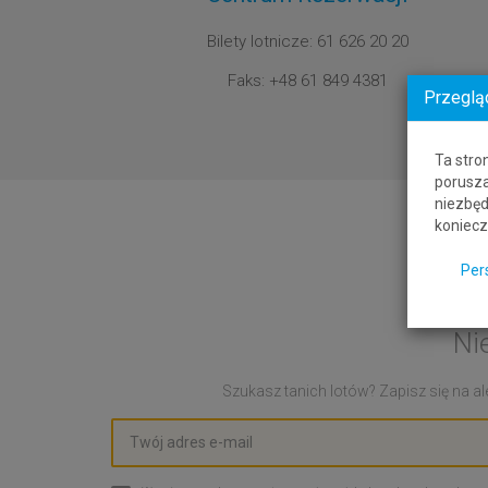
Bilety lotnicze: 61 626 20 20
Faks: +48 61 849 4381
Przeglą
Ta stro
porusza
niezbęd
koniecz
Per
Ni
Szukasz tanich lotów? Zapisz się na ale