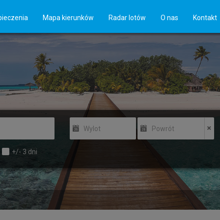
ieczenia
Mapa kierunków
Radar lotów
O nas
Kontakt
Wylot
Powrót
+/-
3
dni