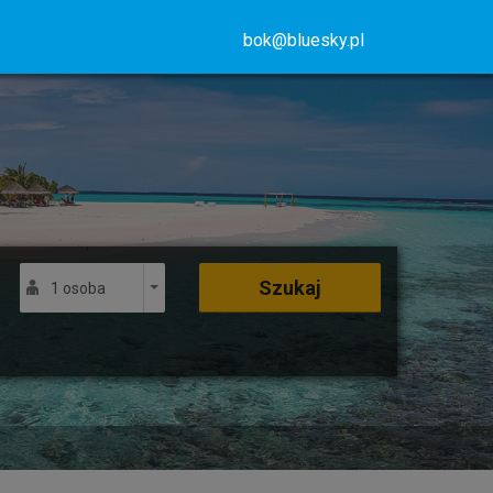
bok@bluesky.pl
Szukaj
1 osoba