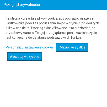
Przegląd prywatności
Ta strona korzysta z plików cookie, aby poprawić wrażenia
Loty z () do Bechar (CBH)
użytkownika podczas poruszania się po witrynie. Spośród tych
plików cookie te, które są sklasyfikowane jako niezbędne, są
61 626 20 20
przechowywane w Twojej przeglądarce, ponieważ ich użycie
jest konieczne do działania podstawowych funkcji.
Rozwiń wyszukiwarkę
Personalizuj ustawienia cookies
Odrzuć wszystkie
Akceptuj wszystkie
Sprawdź promocje na loty :