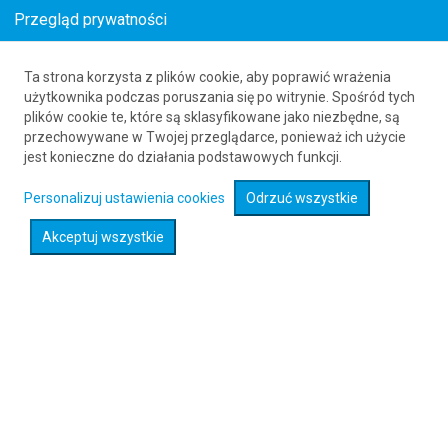
Przegląd prywatności
Ta strona korzysta z plików cookie, aby poprawić wrażenia
Loty z () do Łodzi (LCJ)
użytkownika podczas poruszania się po witrynie. Spośród tych
plików cookie te, które są sklasyfikowane jako niezbędne, są
61 626 20 20
przechowywane w Twojej przeglądarce, ponieważ ich użycie
jest konieczne do działania podstawowych funkcji.
Rozwiń wyszukiwarkę
Personalizuj ustawienia cookies
Odrzuć wszystkie
Akceptuj wszystkie
Sprawdź promocje na loty :