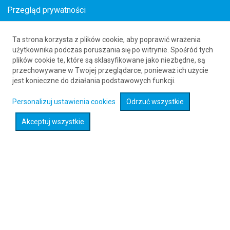
Przegląd prywatności
Ta strona korzysta z plików cookie, aby poprawić wrażenia
Loty z () do Birmingham (BHX)
użytkownika podczas poruszania się po witrynie. Spośród tych
plików cookie te, które są sklasyfikowane jako niezbędne, są
61 626 20 20
przechowywane w Twojej przeglądarce, ponieważ ich użycie
jest konieczne do działania podstawowych funkcji.
Rozwiń wyszukiwarkę
Personalizuj ustawienia cookies
Odrzuć wszystkie
Akceptuj wszystkie
Sprawdź promocje na loty :