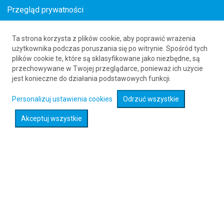
Przegląd prywatności
Ta strona korzysta z plików cookie, aby poprawić wrażenia
Loty z () do Bolonii (BLQ)
użytkownika podczas poruszania się po witrynie. Spośród tych
plików cookie te, które są sklasyfikowane jako niezbędne, są
61 626 20 20
przechowywane w Twojej przeglądarce, ponieważ ich użycie
jest konieczne do działania podstawowych funkcji.
Rozwiń wyszukiwarkę
Personalizuj ustawienia cookies
Odrzuć wszystkie
Akceptuj wszystkie
Sprawdź promocje na loty :