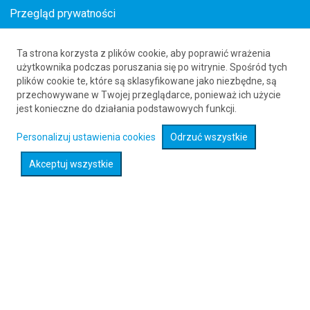
Przegląd prywatności
Ta strona korzysta z plików cookie, aby poprawić wrażenia
Promocja lotnicza z Bostonu do Monachium
użytkownika podczas poruszania się po witrynie. Spośród tych
plików cookie te, które są sklasyfikowane jako niezbędne, są
61 626 20 20
przechowywane w Twojej przeglądarce, ponieważ ich użycie
jest konieczne do działania podstawowych funkcji.
Rozwiń wyszukiwarkę
Personalizuj ustawienia cookies
Odrzuć wszystkie
Akceptuj wszystkie
Okres wylotów:
caly rok
Taryfa:
LHV3XPC