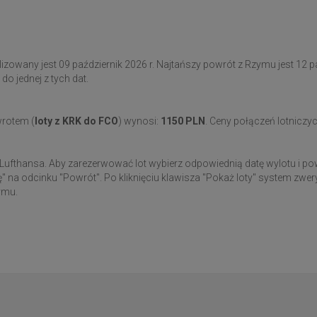
zowany jest 09 październik 2026 r. Najtańszy powrót z Rzymu jest 12 p
o jednej z tych dat.
wrotem (
loty z KRK do FCO
) wynosi:
1150 PLN
. Ceny połączeń lotnicz
 Lufthansa. Aby zarezerwować lot wybierz odpowiednią datę wylotu i pow
" na odcinku "Powrót". Po kliknięciu klawisza "Pokaż loty" system zwe
ymu.