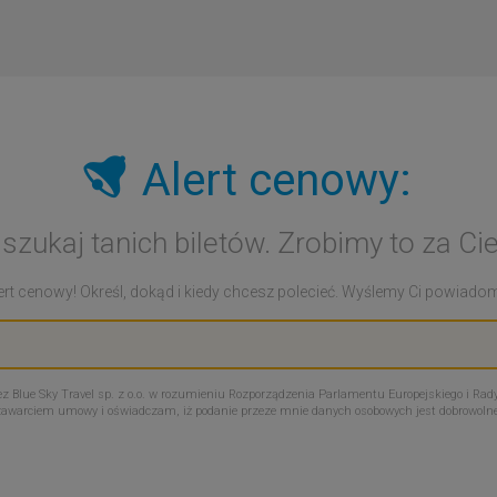
Alert cenowy:
 szukaj tanich biletów. Zrobimy to za Cie
rt cenowy! Określ, dokąd i kiedy chcesz polecieć. Wyślemy Ci powiadomie
Blue Sky Travel sp. z o.o. w rozumieniu Rozporządzenia Parlamentu Europejskiego i Rady
zawarciem umowy i oświadczam, iż podanie przeze mnie danych osobowych jest dobrowoln