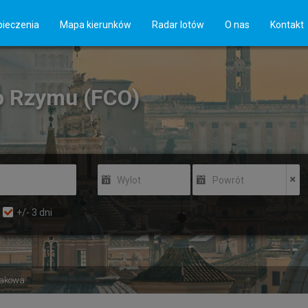
ieczenia
Mapa kierunków
Radar lotów
O nas
Kontakt
o Rzymu (FCO)
Wylot
Powrót
+/-
3
dni
rakowa