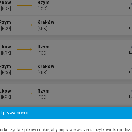
aków
Rzym
L
[KRK]
[FCO]
Rzym
Kraków
L
[FCO]
[KRK]
aków
Rzym
L
[KRK]
[FCO]
Rzym
Kraków
L
[FCO]
[KRK]
aków
Rzym
L
[KRK]
[FCO]
Rzym
Kraków
d prywatności
L
[FCO]
[KRK]
na korzysta z plików cookie, aby poprawić wrażenia użytkownika podcz