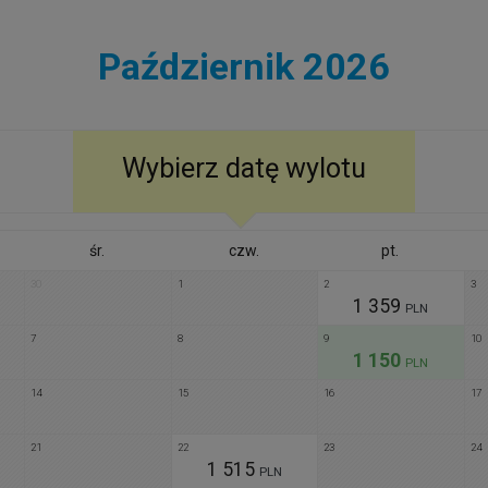
Październik 2026
Wybierz datę wylotu
śr.
czw.
pt.
30
1
2
3
1 359
PLN
7
8
9
10
1 150
PLN
14
15
16
17
21
22
23
24
1 515
PLN