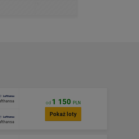
1
1 150
ufthansa
od
PLN
Pokaż loty
ufthansa