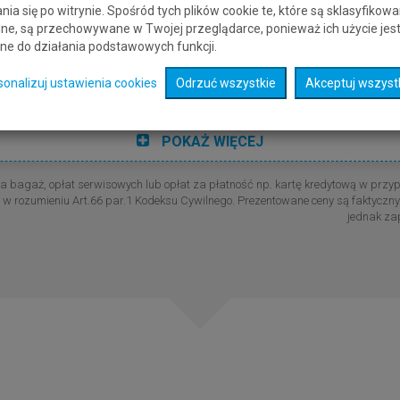
aków
Rzym
nia się po witrynie. Spośród tych plików cookie te, które są sklasyfikowa
L
[KRK]
[FCO]
ne, są przechowywane w Twojej przeglądarce, ponieważ ich użycie jes
ne do działania podstawowych funkcji.
Rzym
Kraków
sonalizuj ustawienia cookies
Odrzuć wszystkie
Akceptuj wszyst
L
[FCO]
[KRK]
POKAŻ WIĘCEJ
a bagaż, opłat serwisowych lub opłat za płatność np. kartę kredytową w przy
wej w rozumieniu Art.66 par.1 Kodeksu Cywilnego. Prezentowane ceny są faktyc
jednak za