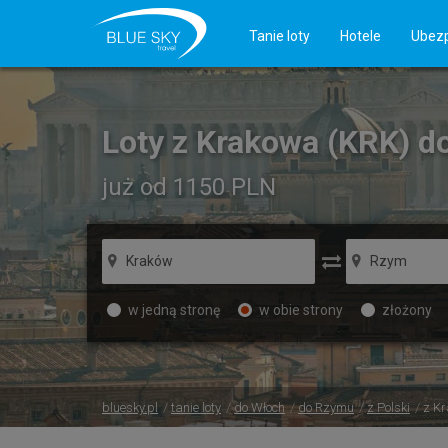
Tanie loty
Hotele
Ubezp
Loty z Krakowa (KRK) d
już od 1150
PLN
w jedną stronę
w obie strony
złożony
bluesky.pl
tanie loty
do Włoch
do Rzymu
z Polski
z K