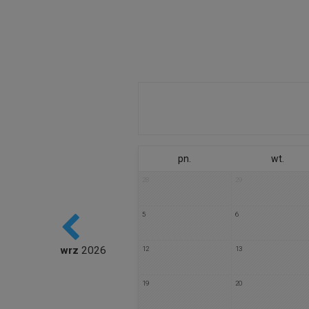
pn.
wt.
28
29
5
6
wrz
2026
12
13
poprzedni
19
20