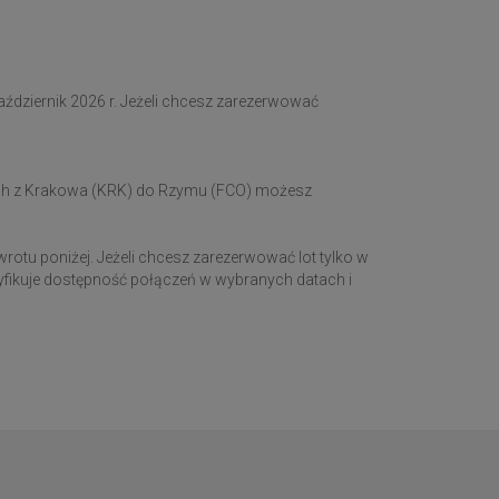
aździernik 2026 r. Jeżeli chcesz zarezerwować
ych z Krakowa (KRK) do Rzymu (FCO) możesz
rotu poniżej. Jeżeli chcesz zarezerwować lot tylko w
ryfikuje dostępność połączeń w wybranych datach i