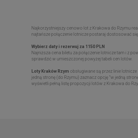
Najkorzystniejszy cenowo lot z Krakowa do Rzymu reali
najtańsze połączenie lotnicze postaraj dostosować się d
Wybierz daty i rezerwuj za 1150 PLN
Najniższa cena biletu za połączenie lotnicze tam i z po
sprawdzić w umieszczonej powyżej tabeli cen lotów.
Loty Kraków Rzym
obsługiwane są przez linie lotnicze
jedną stronę (do Rzymu) zaznacz opcję "w jedną stronę
wyświetli pełną listę propozycji lotów z Krakowa do Rz