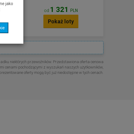
ne jako
1 321
ufthansa
t
od
PLN
Pokaż loty
kie
ufthansa
padku niektórych przewoźników. Przedstawiona oferta cenowa
znymi cenami pochodzącymi z wyszukań naszych użytkowników,
prezentowane oferty mogą być już niedostępne w tych cenach.