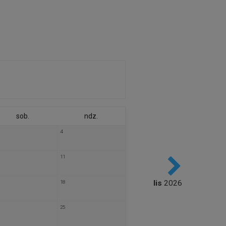
sob.
ndz.
4
11
lis
2026
18
następny
25