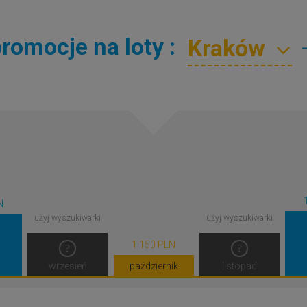
romocje na loty :
N
użyj wyszukiwarki
użyj wyszukiwarki
1 150 PLN
wrzesień
październik
listopad