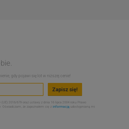
bie.
nie, gdy pojawi się lot w niższej cenie!
 (UE) 2016/679 oraz ustawy z dnia 16 lipca 2004 roku Prawo
e. Oświadczam, że zapoznałem się z
informacją
udostępnianą mi