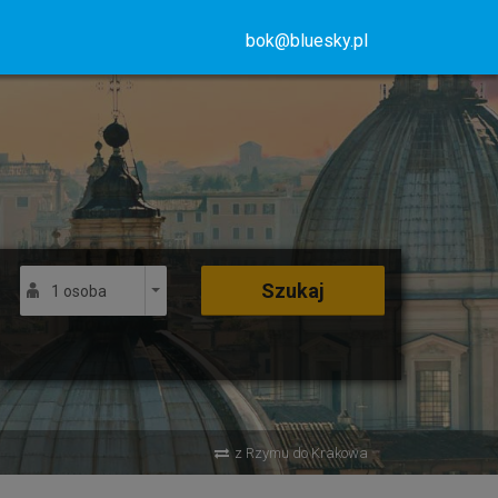
bok@bluesky.pl
Szukaj
1 osoba
z Rzymu do Krakowa