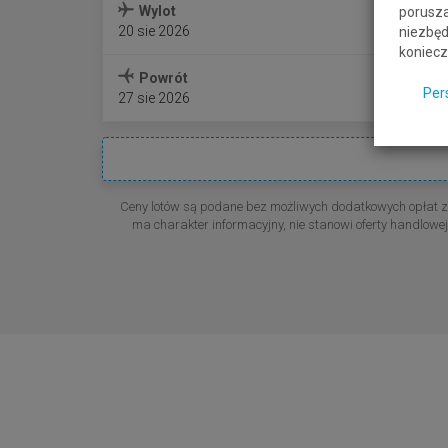
Kr
Wylot
porusza
20 sie 2026
niezbęd
koniecz
Powrót
Per
27 sie 2026
Ceny lotów są podane bez możliwych dodatkowych opłat z
ma charakter informacyjny, nie stanowi oferty handlo