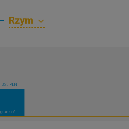
—
1 325 PLN
grudzień