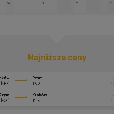
28
29
30
31
Najniższe ceny
aków
Rzym
L
[KRK]
[FCO]
Rzym
Kraków
L
[FCO]
[KRK]