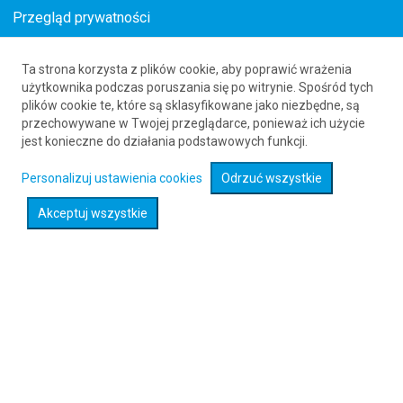
Przegląd prywatności
Ta strona korzysta z plików cookie, aby poprawić wrażenia
Promocja lotnicza z Poznania do Rotterdamu
użytkownika podczas poruszania się po witrynie. Spośród tych
plików cookie te, które są sklasyfikowane jako niezbędne, są
w wrześniu
przechowywane w Twojej przeglądarce, ponieważ ich użycie
61 626 20 20
jest konieczne do działania podstawowych funkcji.
Personalizuj ustawienia cookies
Odrzuć wszystkie
Rozwiń wyszukiwarkę
Akceptuj wszystkie
Okres wylotów:
wrzesien 2026
Taryfa:
YFF77WW